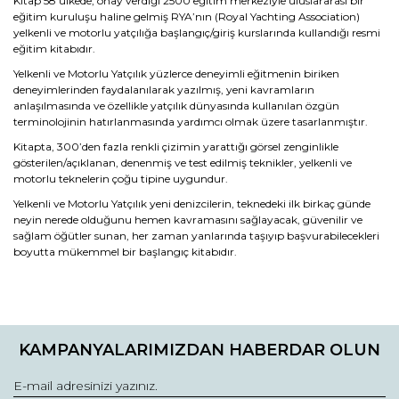
Kitap 58 ülkede, onay verdiği 2500 eğitim merkeziyle uluslararası bir
eğitim kuruluşu haline gelmiş RYA’nın (Royal Yachting Association)
yelkenli ve motorlu yatçılığa başlangıç/giriş kurslarında kullandığı resmi
eğitim kitabıdır.
Yelkenli ve Motorlu Yatçılık yüzlerce deneyimli eğitmenin biriken
deneyimlerinden faydalanılarak yazılmış, yeni kavramların
anlaşılmasında ve özellikle yatçılık dünyasında kullanılan özgün
terminolojinin hatırlanmasında yardımcı olmak üzere tasarlanmıştır.
Kitapta, 300’den fazla renkli çizimin yarattığı görsel zenginlikle
gösterilen/açıklanan, denenmiş ve test edilmiş teknikler, yelkenli ve
motorlu teknelerin çoğu tipine uygundur.
Yelkenli ve Motorlu Yatçılık yeni denizcilerin, teknedeki ilk birkaç günde
neyin nerede olduğunu hemen kavramasını sağlayacak, güvenilir ve
sağlam öğütler sunan, her zaman yanlarında taşıyıp başvurabilecekleri
boyutta mükemmel bir başlangıç kitabıdır.
Bu ürünün fiyat bilgisi, resim, ürün açıklamalarında ve diğer
konularda yetersiz gördüğünüz noktaları öneri formunu
Bu ürüne ilk yorumu siz yapın!
kullanarak tarafımıza iletebilirsiniz.
KAMPANYALARIMIZDAN HABERDAR OLUN
Görüş ve önerileriniz için teşekkür ederiz.
Yorum Yaz