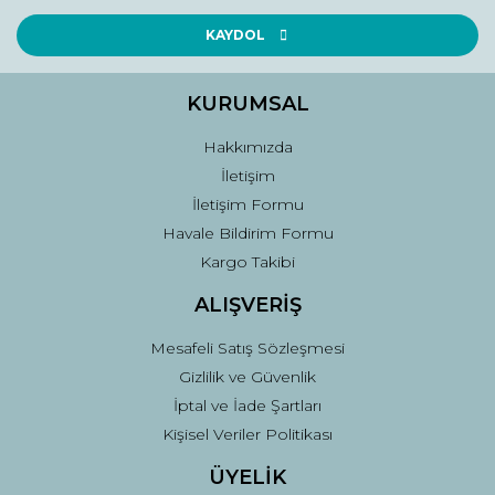
Ürün resmi kalitesiz, bozuk veya görüntülenemiyor.
Ürün açıklamasında eksik bilgiler bulunuyor.
KAYDOL
Ürün bilgilerinde hatalar bulunuyor.
Ürün fiyatı diğer sitelerden daha pahalı.
KURUMSAL
Bu ürüne benzer farklı alternatifler olmalı.
Hakkımızda
İletişim
İletişim Formu
Havale Bildirim Formu
Kargo Takibi
Gönder
ALIŞVERİŞ
Mesafeli Satış Sözleşmesi
Gizlilik ve Güvenlik
İptal ve İade Şartları
Kişisel Veriler Politikası
ÜYELİK