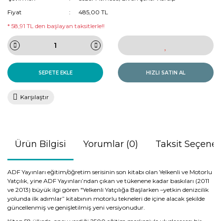
Fiyat
485,00 TL
* 58,91 TL den başlayan taksitlerle!!
SEPETE EKLE
HIZLI SATIN AL
Karşılaştır
Ürün Bilgisi
Yorumlar (0)
Taksit Seçenek
ADF Yayınları eğitim/öğretim serisinin son kitabı olan Yelkenli ve Motorlu
Yatçılık, yine ADF Yayınları’ndan çıkan ve tükenene kadar baskıları (2011
ve 2013) büyük ilgi gören "Yelkenli Yatçılığa Başlarken –yetkin denizcilik
yolunda ilk adımlar” kitabının motorlu tekneleri de içine alacak şekilde
güncellenmiş ve genişletilmiş yeni versiyonudur.