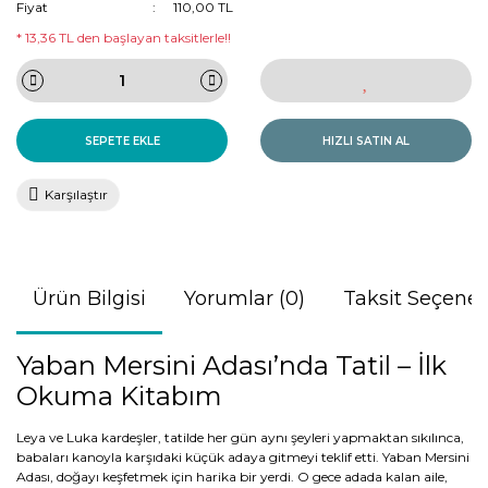
Fiyat
110,00 TL
* 13,36 TL den başlayan taksitlerle!!
SEPETE EKLE
HIZLI SATIN AL
Karşılaştır
Ürün Bilgisi
Yorumlar (0)
Taksit Seçenek
Yaban Mersini Adası’nda Tatil – İlk
Okuma Kitabım
Leya ve Luka kardeşler, tatilde her gün aynı şeyleri yapmaktan sıkılınca,
babaları kanoyla karşıdaki küçük adaya gitmeyi teklif etti. Yaban Mersini
Adası, doğayı keşfetmek için harika bir yerdi. O gece adada kalan aile,