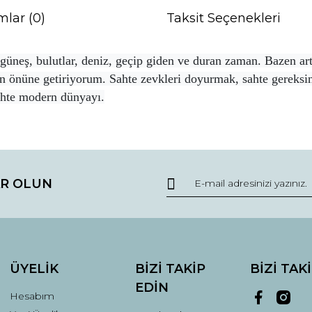
mlar (0)
Taksit Seçenekleri
üneş, bulutlar, deniz, geçip giden ve duran zaman. Bazen artı
 önüne getiriyorum. Sahte zevkleri doyurmak, sahte gereksin
ahte modern dünyayı.
da ve diğer konularda yetersiz gördüğünüz noktaları öneri formunu kullana
Bu ürüne ilk yorumu siz yapın!
R OLUN
r.
Yorum Yaz
ÜYELİK
BİZİ TAKİP
BİZİ TAK
EDİN
Hesabım