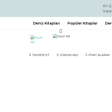
En Ç
Satan
Deniz Kitapları
Popüler Kitaplar
Der
TAVSİYE ET
YORUM YAZ
FİYAT ALARMI