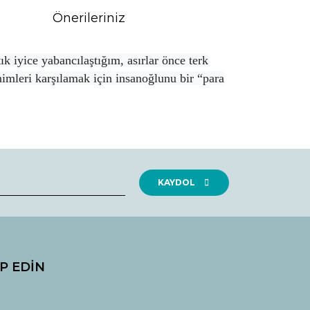
Önerileriniz
k iyice yabancılaştığım, asırlar önce terk
imleri karşılamak için insanoğlunu bir “para
rak tarafımıza iletebilirsiniz.
KAYDOL
İP EDİN