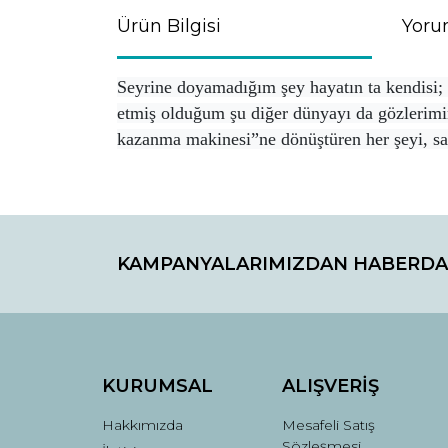
Ürün Bilgisi
Yoru
Seyrine doyamadığım şey hayatın ta kendisi; g
etmiş olduğum şu diğer dünyayı da gözlerimin
kazanma makinesi”ne dönüştüren her şeyi, s
Bu ürünün fiyat bilgisi, resim, ürün açıklamaların
Görüş ve önerileriniz için teşekkür ederiz.
KAMPANYALARIMIZDAN HABERDA
Ürün resmi kalitesiz, bozuk veya görüntülenemiyo
Ürün açıklamasında eksik bilgiler bulunuyor.
Ürün bilgilerinde hatalar bulunuyor.
Ürün fiyatı diğer sitelerden daha pahalı.
Bu ürüne benzer farklı alternatifler olmalı.
KURUMSAL
ALIŞVERİŞ
Hakkımızda
Mesafeli Satış
Sözleşmesi