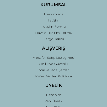
Ürün fiyatı diğer sitelerden daha pahalı.
KURUMSAL
Bu ürüne benzer farklı alternatifler olmalı.
Hakkımızda
İletişim
İletişim Formu
Havale Bildirim Formu
Kargo Takibi
Gönder
ALIŞVERİŞ
Mesafeli Satış Sözleşmesi
Gizlilik ve Güvenlik
İptal ve İade Şartları
Kişisel Veriler Politikası
ÜYELİK
Hesabım
Yeni Üyelik