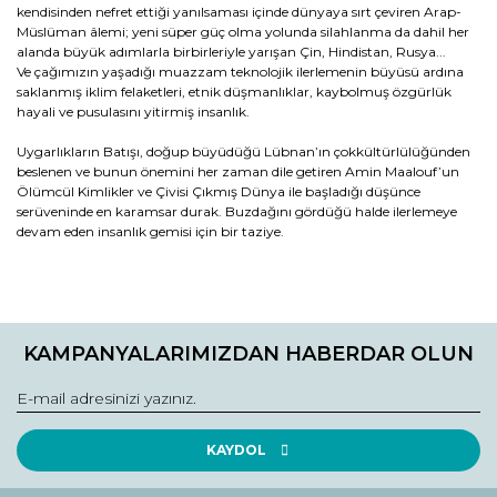
kendisinden nefret ettiği yanılsaması içinde dünyaya sırt çeviren Arap-
Müslüman âlemi; yeni süper güç olma yolunda silahlanma da dahil her
alanda büyük adımlarla birbirleriyle yarışan Çin, Hindistan, Rusya...
Ve çağımızın yaşadığı muazzam teknolojik ilerlemenin büyüsü ardına
saklanmış iklim felaketleri, etnik düşmanlıklar, kaybolmuş özgürlük
hayali ve pusulasını yitirmiş insanlık.
Uygarlıkların Batışı, doğup büyüdüğü Lübnan’ın çokkültürlülüğünden
beslenen ve bunun önemini her zaman dile getiren Amin Maalouf’un
Ölümcül Kimlikler ve Çivisi Çıkmış Dünya ile başladığı düşünce
serüveninde en karamsar durak. Buzdağını gördüğü halde ilerlemeye
devam eden insanlık gemisi için bir taziye.
Bu ürünün fiyat bilgisi, resim, ürün açıklamalarında ve diğer
konularda yetersiz gördüğünüz noktaları öneri formunu
Bu ürüne ilk yorumu siz yapın!
kullanarak tarafımıza iletebilirsiniz.
KAMPANYALARIMIZDAN HABERDAR OLUN
Görüş ve önerileriniz için teşekkür ederiz.
Yorum Yaz
Ürün resmi kalitesiz, bozuk veya görüntülenemiyor.
Ürün açıklamasında eksik bilgiler bulunuyor.
KAYDOL
Ürün bilgilerinde hatalar bulunuyor.