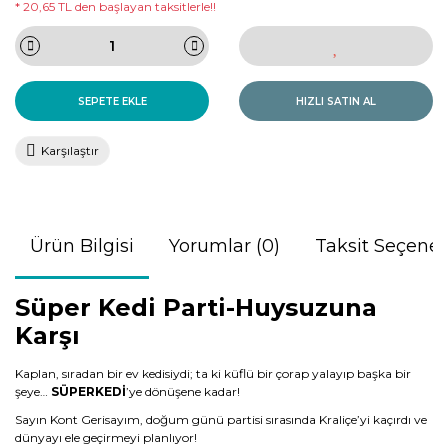
* 20,65 TL den başlayan taksitlerle!!
SEPETE EKLE
HIZLI SATIN AL
Karşılaştır
Ürün Bilgisi
Yorumlar (0)
Taksit Seçenek
Süper Kedi Parti-Huysuzuna
Karşı
Kaplan, sıradan bir ev kedisiydi; ta ki küflü bir çorap yalayıp başka bir
şeye…
SÜPERKEDİ
’ye dönüşene kadar!
Sayın Kont Gerisayım, doğum günü partisi sırasında Kraliçe’yi kaçırdı ve
dünyayı ele geçirmeyi planlıyor!