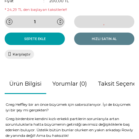
Fiyat
200,00 TL
* 24,29 TL den başlayan taksitlerle!!
SEPETE EKLE
HIZLI SATIN AL
Karşılaştır
Ürün Bilgisi
Yorumlar (0)
Taksit Seçenek
Greg Heffley bir an önce büyümek için sabırsızlanıyor. İyi de büyümek
iyi bir şey mi gerçekten?
Greg birdenbire kendini kızlı-erkekli partilerin sorunlarıyla artan
sorunluluklarla hatta büyümenin getiridği sevimsiz değişikliklerle baş
ederken buluyor. Üstelik bütün bunlar olurken en yakın arkadaşı Rowly
de yanında değil! Ama bu haksızlık!