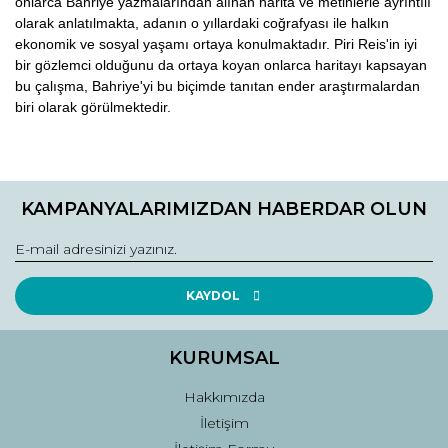
onlarca Bahriye yazmalarından alınan harita ve metinlerle ayrıntılı
olarak anlatılmakta, adanın o yıllardaki coğrafyası ile halkın
ekonomik ve sosyal yaşamı ortaya konulmaktadır. Piri Reis'in iyi
bir gözlemci olduğunu da ortaya koyan onlarca haritayı kapsayan
bu çalışma, Bahriye'yi bu biçimde tanıtan ender araştırmalardan
biri olarak görülmektedir.
Bu ürünün fiyat bilgisi, resim, ürün açıklamalarında ve diğer
konularda yetersiz gördüğünüz noktaları öneri formunu
Bu ürüne ilk yorumu siz yapın!
kullanarak tarafımıza iletebilirsiniz.
KAMPANYALARIMIZDAN HABERDAR OLUN
Görüş ve önerileriniz için teşekkür ederiz.
Yorum Yaz
Ürün resmi kalitesiz, bozuk veya görüntülenemiyor.
Ürün açıklamasında eksik bilgiler bulunuyor.
KAYDOL
Ürün bilgilerinde hatalar bulunuyor.
Ürün fiyatı diğer sitelerden daha pahalı.
KURUMSAL
Bu ürüne benzer farklı alternatifler olmalı.
Hakkımızda
İletişim