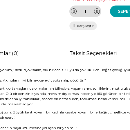
SEPE
Karşılaştır
mlar (0)
Taksit Seçenekleri
yorum,” dedi. "Çok sakin, ölü bir deniz. Suyu da çok ılık. Ben Boğaz çocuğuyu
 Akıntılarını iyi bilmek gerekir, yoksa alıp götürür.”
 artık orta yaşlarında olmalarının bilinciyle, yaşamlarını, evliliklerini, mut
r. Ölü bir denizin kıyısında, mevsim dışı olması nedeniyle ölü görünen bir tatil
rini de daha iyi tanıdıkları, sadece bir hafta süren, toplumsal baskı ve sorumluluk
r okuma vaat ediyor.
m. Büyük kent kökenli bir kadınla kasaba kökenli bir erkeğin, cinsellikte –ve 
ir eserdi.
ener’in hayli üzülmesine yol açan bir yapım...”