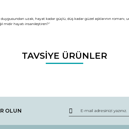
ar duygusundan uzak, hayat kadar güçlü, düş kadar güzel aşklarının romanı, um
il midir hayatı insanileştiren?”
da ve diğer konularda yetersiz gördüğünüz noktaları öneri formunu kullana
TAVSİYE ÜRÜNLER
Bu ürüne ilk yorumu siz yapın!
r.
Yorum Yaz
R OLUN