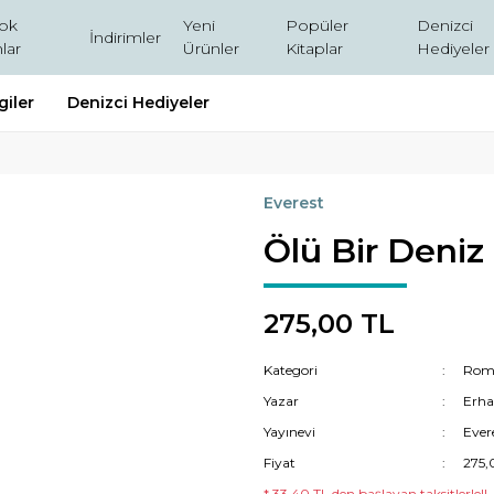
ok
Yeni
Popüler
Denizci
İndirimler
lar
Ürünler
Kitaplar
Hediyeler
giler
Denizci Hediyeler
Everest
Ölü Bir Deniz 
275,00 TL
Kategori
Rom
Yazar
Erha
Yayınevi
Evere
Fiyat
275,
* 33,40 TL den başlayan taksitlerle!!