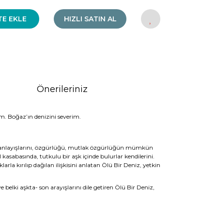
TE EKLE
HIZLI SATIN AL
Önerileriniz
m. Boğaz’ın denizini severim.
luluk anlayışlarını, özgürlüğü, mutlak özgürlüğün mümkün
 kasabasında, tutkulu bir aşk içinde bulurlar kendilerini.
larla kırılıp dağılan ilişkisini anlatan Ölü Bir Deniz, yetkin
belki aşkta- son arayışlarını dile getiren Ölü Bir Deniz,