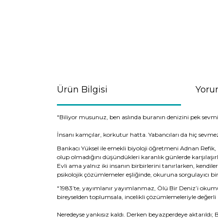
Ürün Bilgisi
Yoru
"Biliyor musunuz, ben aslında buranın denizini pek sevmi
İnsanı kamçılar, korkutur hatta. Yabancıları da hiç sevmez.
Bankacı Yüksel ile emekli biyoloji öğretmeni Adnan Refik,
olup olmadığını düşündükleri karanlık günlerde karşılaşırla
Evli ama yalnız iki insanın birbirlerini tanırlarken, kendile
psikolojik çözümlemeler eşliğinde, okuruna sorgulayıcı bi
"1983’te, yayımlanır yayımlanmaz, Ölü Bir Deniz’i okumuştu
bireyselden toplumsala, incelikli çözümlemeleriyle değerli b
Neredeyse yankısız kaldı. Derken beyazperdeye aktarıldı; B