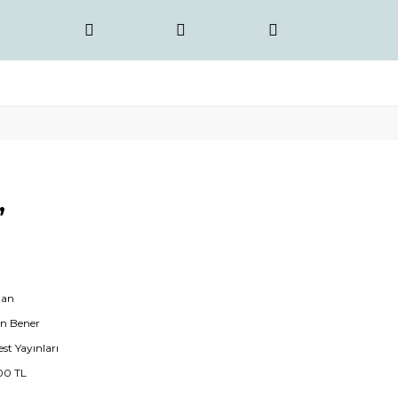
,
an
n Bener
st Yayınları
00 TL