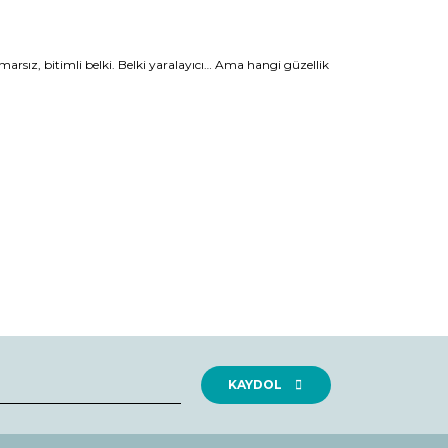
arsız, bitimli belki. Belki yaralayıcı… Ama hangi güzellik
rak tarafımıza iletebilirsiniz.
KAYDOL