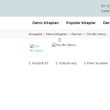
En Ç
Satan
Deniz Kitapları
Popüler Kitaplar
Der
Anasayfa
Deniz Kitapları
Roman
Ölü Bir Deniz ,
TAVSİYE ET
YORUM YAZ
FİYAT ALARMI