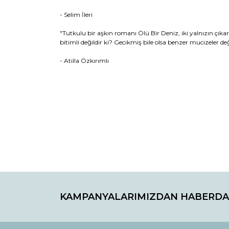
- Selim İleri
"Tutkulu bir aşkın romanı Ölü Bir Deniz, iki yalnızın çık
bitimli değildir ki? Gecikmiş bile olsa benzer mucizeler değ
- Atilla Özkırımlı
Bu ürünün fiyat bilgisi, resim, ürün açıklamaların
Görüş ve önerileriniz için teşekkür ederiz.
Ürün resmi kalitesiz, bozuk veya görüntülenemiyo
Ürün açıklamasında eksik bilgiler bulunuyor.
Ürün bilgilerinde hatalar bulunuyor.
Ürün fiyatı diğer sitelerden daha pahalı.
Bu ürüne benzer farklı alternatifler olmalı.
KAMPANYALARIMIZDAN HABERDA