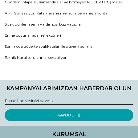
Gündem: Mapalar, şamandıralar ve bitmeyen MUÇEV tartışmaları
Alim Sür yazıyor: Katamarana manevra pervanesi montajı
Sıcak günlerin serin yardımcısı buz yapıcılar
Enine boyuna radar reflektörleri
Son moda güverte ayakkabıları ile güvenli adımlar
Teknik Kurul sorularınızı cevaplıyor
Bu ürünün fiyat bilgisi, resim, ürün açıklamalarında ve diğer
konularda yetersiz gördüğünüz noktaları öneri formunu
Bu ürüne ilk yorumu siz yapın!
kullanarak tarafımıza iletebilirsiniz.
KAMPANYALARIMIZDAN HABERDAR OLUN
Görüş ve önerileriniz için teşekkür ederiz.
Yorum Yaz
Ürün resmi kalitesiz, bozuk veya görüntülenemiyor.
Ürün açıklamasında eksik bilgiler bulunuyor.
KAYDOL
Ürün bilgilerinde hatalar bulunuyor.
Ürün fiyatı diğer sitelerden daha pahalı.
KURUMSAL