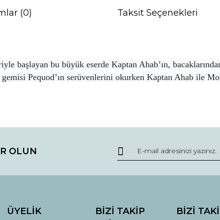
mlar (0)
Taksit Seçenekleri
riyle başlayan bu büyük eserde Kaptan Ahab’ın, bacaklarınd
k, gemisi Pequod’ın serüvenlerini okurken Kaptan Ahab ile M
da ve diğer konularda yetersiz gördüğünüz noktaları öneri formunu kullana
Bu ürüne ilk yorumu siz yapın!
R OLUN
r.
Yorum Yaz
ÜYELİK
BİZİ TAKİP
BİZİ TAK