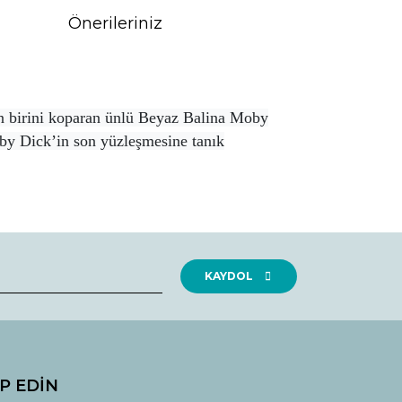
Önerileriniz
an birini koparan ünlü Beyaz Balina Moby
oby Dick’in son yüzleşmesine tanık
rak tarafımıza iletebilirsiniz.
KAYDOL
İP EDİN