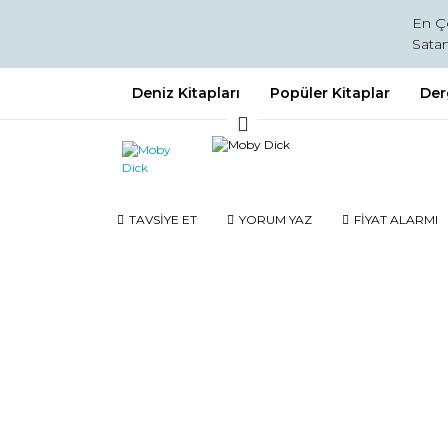
En Ç
Satan
Deniz Kitapları
Popüler Kitaplar
Der
TAVSİYE ET
YORUM YAZ
FİYAT ALARMI