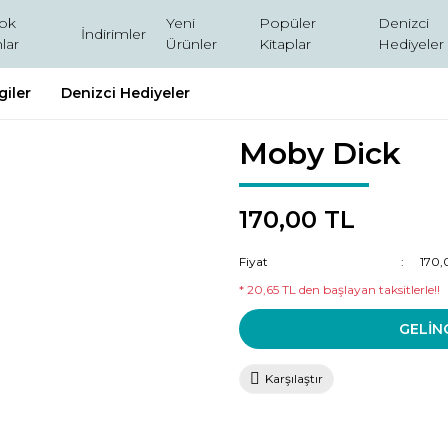
ok
Yeni
Popüler
Denizci
İndirimler
lar
Ürünler
Kitaplar
Hediyeler
giler
Denizci Hediyeler
Moby Dick
170,00 TL
Fiyat
170,
* 20,65 TL den başlayan taksitlerle!!
GELİN
Karşılaştır