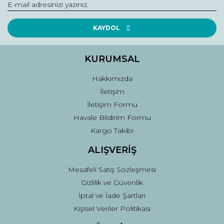
Yorum Yaz
Ürün resmi kalitesiz, bozuk veya görüntülenemiyor.
Ürün açıklamasında eksik bilgiler bulunuyor.
KAYDOL
Ürün bilgilerinde hatalar bulunuyor.
Ürün fiyatı diğer sitelerden daha pahalı.
KURUMSAL
Bu ürüne benzer farklı alternatifler olmalı.
Hakkımızda
İletişim
İletişim Formu
Havale Bildirim Formu
Kargo Takibi
Gönder
ALIŞVERİŞ
Mesafeli Satış Sözleşmesi
Gizlilik ve Güvenlik
İptal ve İade Şartları
Kişisel Veriler Politikası