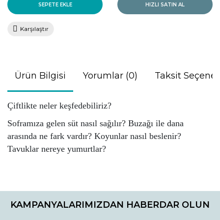
SEPETE EKLE
HIZLI SATIN AL
Karşılaştır
Ürün Bilgisi
Yorumlar (0)
Taksit Seçenek
Çiftlikte neler keşfedebiliriz?
Soframıza gelen süt nasıl sağılır? Buzağı ile dana
arasında ne fark vardır? Koyunlar nasıl beslenir?
Tavuklar nereye yumurtlar?
Bu ürünün fiyat bilgisi, resim, ürün açıklamalarında ve diğer
konularda yetersiz gördüğünüz noktaları öneri formunu
Bu ürüne ilk yorumu siz yapın!
kullanarak tarafımıza iletebilirsiniz.
KAMPANYALARIMIZDAN HABERDAR OLUN
Görüş ve önerileriniz için teşekkür ederiz.