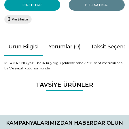
SEPETE EKLE
HIZLI SATIN AL
Karşılaştır
Ürün Bilgisi
Yorumlar (0)
Taksit Seçenek
MERMAZING yazılı balık kuyruğu şeklinde tabak. 9X5 santimetrelik Sea
La Vie yazılı kutunun içinde.
Bu ürünün fiyat bilgisi, resim, ürün açıklamalarında ve diğer
TAVSİYE ÜRÜNLER
konularda yetersiz gördüğünüz noktaları öneri formunu
Bu ürüne ilk yorumu siz yapın!
kullanarak tarafımıza iletebilirsiniz.
Görüş ve önerileriniz için teşekkür ederiz.
Yorum Yaz
Ürün resmi kalitesiz, bozuk veya görüntülenemiyor.
Ürün açıklamasında eksik bilgiler bulunuyor.
KAMPANYALARIMIZDAN HABERDAR OLUN