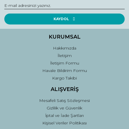
Ürün bilgilerinde hatalar bulunuyor.
Ürün fiyatı diğer sitelerden daha pahalı.
Bu ürüne benzer farklı alternatifler olmalı.
KAYDOL
KURUMSAL
Hakkımızda
Gönder
İletişim
İletişim Formu
Havale Bildirim Formu
Kargo Takibi
ALIŞVERİŞ
Mesafeli Satış Sözleşmesi
Gizlilik ve Güvenlik
İptal ve İade Şartları
Kişisel Veriler Politikası