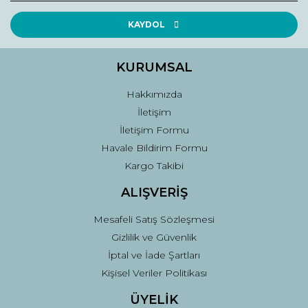
Ürün resmi kalitesiz, bozuk veya görüntülenemiyor.
Ürün açıklamasında eksik bilgiler bulunuyor.
KAYDOL
Ürün bilgilerinde hatalar bulunuyor.
Ürün fiyatı diğer sitelerden daha pahalı.
KURUMSAL
Bu ürüne benzer farklı alternatifler olmalı.
Hakkımızda
İletişim
İletişim Formu
Havale Bildirim Formu
Kargo Takibi
Gönder
ALIŞVERİŞ
Mesafeli Satış Sözleşmesi
Gizlilik ve Güvenlik
İptal ve İade Şartları
Kişisel Veriler Politikası
ÜYELİK