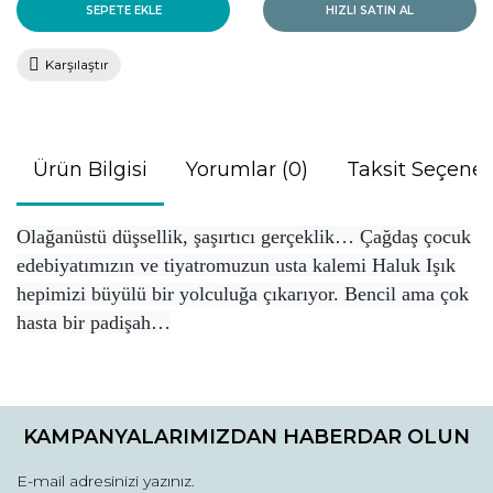
SEPETE EKLE
HIZLI SATIN AL
Karşılaştır
Ürün Bilgisi
Yorumlar (0)
Taksit Seçenek
Olağanüstü düşsellik, şaşırtıcı gerçeklik… Çağdaş çocuk
edebiyatımızın ve tiyatromuzun usta kalemi Haluk Işık
hepimizi büyülü bir yolculuğa çıkarıyor. Bencil ama çok
hasta bir padişah…
Bu ürünün fiyat bilgisi, resim, ürün açıklamalarında ve diğer
konularda yetersiz gördüğünüz noktaları öneri formunu
Bu ürüne ilk yorumu siz yapın!
kullanarak tarafımıza iletebilirsiniz.
KAMPANYALARIMIZDAN HABERDAR OLUN
Görüş ve önerileriniz için teşekkür ederiz.
Yorum Yaz