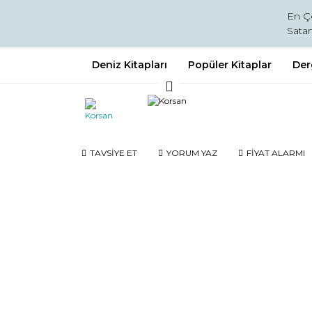
En Ç
Satan
Deniz Kitapları
Popüler Kitaplar
Der
TAVSİYE ET
YORUM YAZ
FİYAT ALARMI