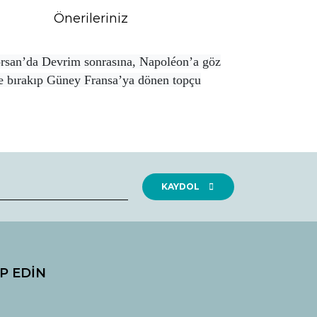
Önerileriniz
 Korsan’da Devrim sonrasına, Napoléon’a göz
de bırakıp Güney Fransa’ya dönen topçu
rak tarafımıza iletebilirsiniz.
KAYDOL
İP EDİN