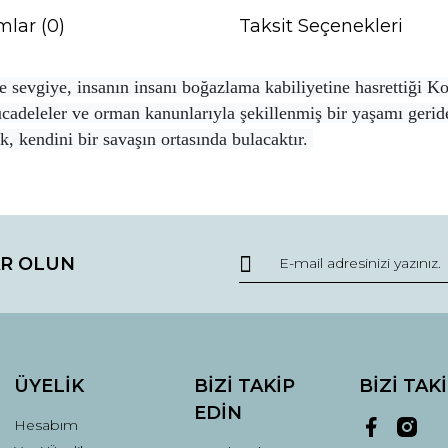
mlar (0)
Taksit Seçenekleri
 ve sevgiye, insanın insanı boğazlama kabiliyetine hasrettiği
ücadeleler ve orman kanunlarıyla şekillenmiş bir yaşamı geri
k, kendini bir savaşın ortasında bulacaktır.
da ve diğer konularda yetersiz gördüğünüz noktaları öneri formunu kullana
Bu ürüne ilk yorumu siz yapın!
R OLUN
r.
Yorum Yaz
ÜYELİK
BİZİ TAKİP
BİZİ TAK
EDİN
Hesabım