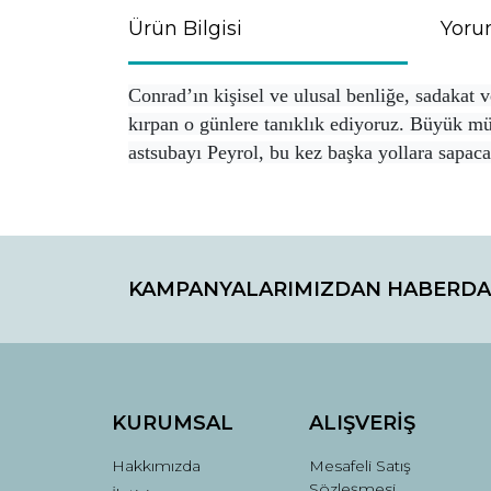
Ürün Bilgisi
Yoru
Conrad’ın kişisel ve ulusal benliğe, sadakat
kırpan o günlere tanıklık ediyoruz. Büyük m
astsubayı Peyrol, bu kez başka yollara sapaca
Bu ürünün fiyat bilgisi, resim, ürün açıklamaların
Görüş ve önerileriniz için teşekkür ederiz.
KAMPANYALARIMIZDAN HABERDA
Ürün resmi kalitesiz, bozuk veya görüntülenemiyo
Ürün açıklamasında eksik bilgiler bulunuyor.
Ürün bilgilerinde hatalar bulunuyor.
Ürün fiyatı diğer sitelerden daha pahalı.
Bu ürüne benzer farklı alternatifler olmalı.
KURUMSAL
ALIŞVERİŞ
Hakkımızda
Mesafeli Satış
Sözleşmesi