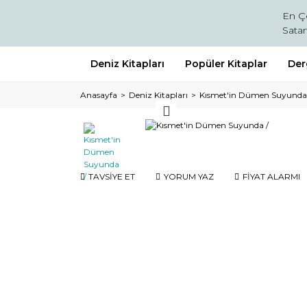
En Ç
Satan
Deniz Kitapları
Popüler Kitaplar
Der
Anasayfa
Deniz Kitapları
Kısmet'in Dümen Suyunda
TAVSİYE ET
YORUM YAZ
FİYAT ALARMI