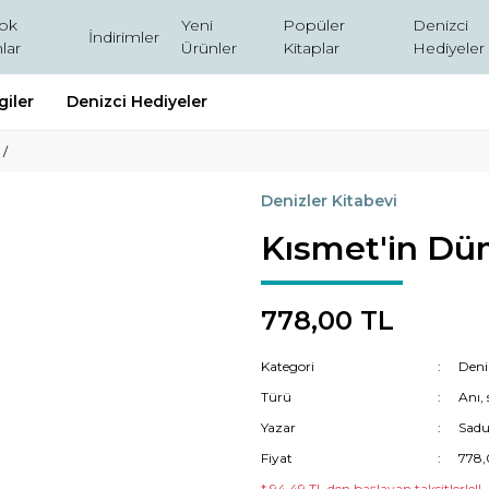
ok
Yeni
Popüler
Denizci
İndirimler
lar
Ürünler
Kitaplar
Hediyeler
giler
Denizci Hediyeler
 /
Denizler Kitabevi
Kısmet'in Dü
778,00 TL
Kategori
Deni
Türü
Anı, 
Yazar
Sadu
Fiyat
778,
* 94,49 TL den başlayan taksitlerle!!