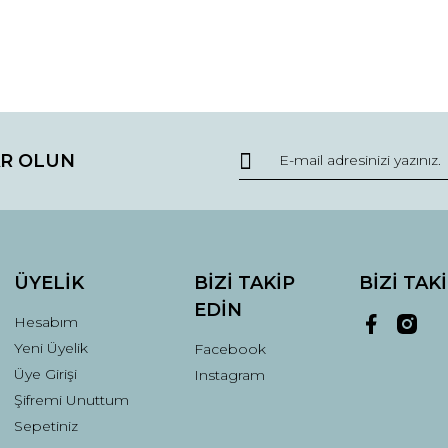
r.
Yorum Yaz
R OLUN
Gönder
ÜYELİK
BİZİ TAKİP
BİZİ TAK
EDİN
Hesabım
Yeni Üyelik
Facebook
Üye Girişi
Instagram
Şifremi Unuttum
Sepetiniz