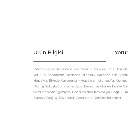
Ürün Bilgisi
Yoru
Denizciliğimizin önemli ismi Sadun Boro, eşi Oda Boro ile bi
Ver Elini Karadeniz, Merhaba İstanbul, Karadeniz’in Özel
Hopa’ya, Elveda Karadeniz – Hopa’dan İstanbul’a, Kısmet 
Dönüş Yolculuğu, Kısmet İyon Denizi ve Güney Ege’yi Gez
ve Yunanitan’ı geziyor, Bodrum’dan Kavala’ya Doğru, Halk
Kuzeye Doğru, Seyahatin Ardından, Denizci Terimleri...
Bu ürünün fiyat bilgisi, resim, ürün açıklamaların
Görüş ve önerileriniz için teşekkür ederiz.