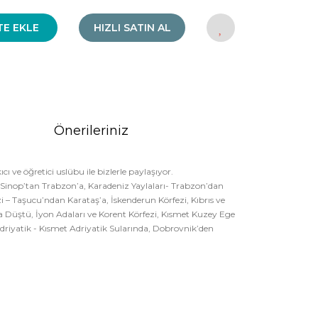
TE EKLE
HIZLI SATIN AL
Önerileriniz
ı ve öğretici uslübu ile bizlerle paylaşıyor.
 Sinop’tan Trabzon’a, Karadeniz Yaylaları- Trabzon’dan
 – Taşucu’ndan Karataş’a, İskenderun Körfezi, Kıbrıs ve
 Düştü, İyon Adaları ve Korent Körfezi, Kısmet Kuzey Ege
driyatik - Kısmet Adriyatik Sularında, Dobrovnik’den
rak tarafımıza iletebilirsiniz.