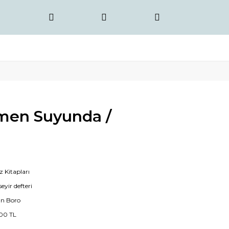
men Suyunda /
z Kitapları
seyir defteri
n Boro
00 TL