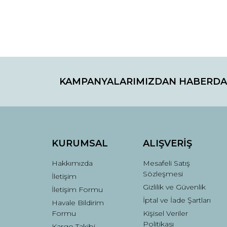
Ürün resmi kalitesiz, bozuk veya görüntülenemiyo
Ürün açıklamasında eksik bilgiler bulunuyor.
Ürün bilgilerinde hatalar bulunuyor.
Ürün fiyatı diğer sitelerden daha pahalı.
Bu ürüne benzer farklı alternatifler olmalı.
KAMPANYALARIMIZDAN HABERDA
KURUMSAL
ALIŞVERİŞ
Hakkımızda
Mesafeli Satış
Sözleşmesi
İletişim
Gizlilik ve Güvenlik
İletişim Formu
İptal ve İade Şartları
Havale Bildirim
Formu
Kişisel Veriler
Politikası
Kargo Takibi