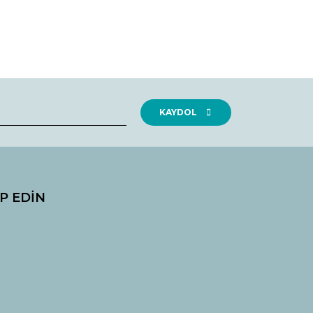
KAYDOL
İP EDİN