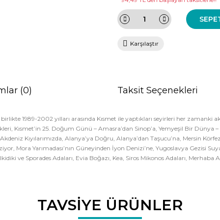
SEPE
Karşılaştır
mlar (0)
Taksit Seçenekleri
rlikte 1989-2002 yılları arasında Kısmet ile yaptıkları seyirleri her zamanki akıc
likleri, Kısmet’in 25. Doğum Günü – Amasra’dan Sinop’a, Yemyeşil Bir Dünya –
Akdeniz Kıyılarımızda, Alanya’ya Doğru, Alanya’dan Taşucu’na, Mersin Körfezi
iyor, Mora Yarımadası’nın Güneyinden İyon Denizi’ne, Yugoslavya Gezisi Suya
idiki ve Sporades Adaları, Evia Boğazı, Kea, Siros Mikonos Adaları, Merhaba A
da ve diğer konularda yetersiz gördüğünüz noktaları öneri formunu kullana
TAVSİYE ÜRÜNLER
Bu ürüne ilk yorumu siz yapın!