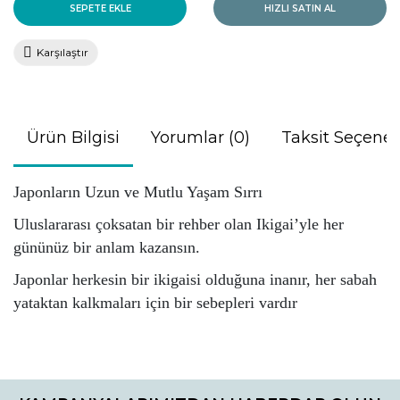
SEPETE EKLE
HIZLI SATIN AL
Karşılaştır
Ürün Bilgisi
Yorumlar (0)
Taksit Seçenek
Japonların Uzun ve Mutlu Yaşam Sırrı
Uluslararası çoksatan bir rehber olan Ikigai’yle her
gününüz bir anlam kazansın.
Japonlar herkesin bir ikigaisi olduğuna inanır, her sabah
yataktan kalkmaları için bir sebepleri vardır
Bu ürünün fiyat bilgisi, resim, ürün açıklamalarında ve diğer
konularda yetersiz gördüğünüz noktaları öneri formunu
Bu ürüne ilk yorumu siz yapın!
kullanarak tarafımıza iletebilirsiniz.