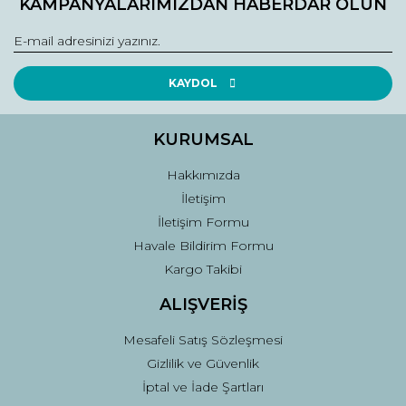
KAMPANYALARIMIZDAN HABERDAR OLUN
Görüş ve önerileriniz için teşekkür ederiz.
Yorum Yaz
Ürün resmi kalitesiz, bozuk veya görüntülenemiyor.
Ürün açıklamasında eksik bilgiler bulunuyor.
KAYDOL
Ürün bilgilerinde hatalar bulunuyor.
Ürün fiyatı diğer sitelerden daha pahalı.
KURUMSAL
Bu ürüne benzer farklı alternatifler olmalı.
Hakkımızda
İletişim
İletişim Formu
Havale Bildirim Formu
Kargo Takibi
Gönder
ALIŞVERİŞ
Mesafeli Satış Sözleşmesi
Gizlilik ve Güvenlik
İptal ve İade Şartları