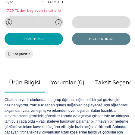
Fiyat
60,00 TL
* 7,29 TL den başlayan taksitlerle!!
SEPETE EKLE
HIZLI SATIN AL
Karşılaştır
Ürün Bilgisi
Yorumlar (0)
Taksit Seçenek
Chairman yatılı okulundan bir grup öğrenci, eğlenceli bir yat gezisi için
hazırlanıyordu. Yolculuk sabah güneş doğarken başlayacağı için öğrenciler
akşamdan yata yerleşmiş ve erkenden uyumuşlardı. Bütün hazırlıklar
tamamlanınca gemideki görevliler karada dolaşmaya çıktılar. İşte ne olduysa
tam bu sırada oldu – yatı iskeleye bağlayan palamar bilinmeyen bir nedenle
çözüldü ve tekne kuvvetli rüzgârın etkisiyle hızla açığa sürüklendi. Ardından
patlayan fırtına tekneyi okyanusun uzak köşelerine taşıdı ve çocuklar için