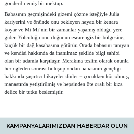
gönderilmemiş bir mektup.
Babasının geçmişindeki gizemi çözme isteğiyle Julia
kariyerini ve önünde onu bekleyen hayatı bir kenara
koyar ve Mi Mi’nin bir zamanlar yaşamış olduğu yere
gider. Yolculuğu onu doğunun esrarengiz bir bölgesine,
küçük bir dağ kasabasına götürür. Orada babasını tanıyan
ve kendisi hakkında da inanılmaz şekilde bilgi sahibi
olan bir adamla karşılaşır. Merakına teslim olarak onunla
her öğleden sonrası buluşup ondan babasının gençliği
hakkında şaşırtıcı hikayeler dinler – çocukken kör olmuş,
manastırda yetiştirilmiş ve hepsinden öte oralı bir kıza
delice bir tutku beslemiştir.
Bu ürünün fiyat bilgisi, resim, ürün açıklamalarında ve diğer
konularda yetersiz gördüğünüz noktaları öneri formunu
Bu ürüne ilk yorumu siz yapın!
kullanarak tarafımıza iletebilirsiniz.
KAMPANYALARIMIZDAN HABERDAR OLUN
Görüş ve önerileriniz için teşekkür ederiz.