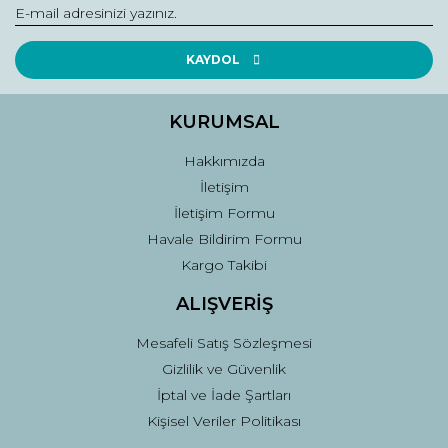
Yorum Yaz
Ürün resmi kalitesiz, bozuk veya görüntülenemiyor.
Ürün açıklamasında eksik bilgiler bulunuyor.
KAYDOL
Ürün bilgilerinde hatalar bulunuyor.
Ürün fiyatı diğer sitelerden daha pahalı.
KURUMSAL
Bu ürüne benzer farklı alternatifler olmalı.
Hakkımızda
İletişim
İletişim Formu
Havale Bildirim Formu
Kargo Takibi
Gönder
ALIŞVERİŞ
Mesafeli Satış Sözleşmesi
Gizlilik ve Güvenlik
İptal ve İade Şartları
Kişisel Veriler Politikası