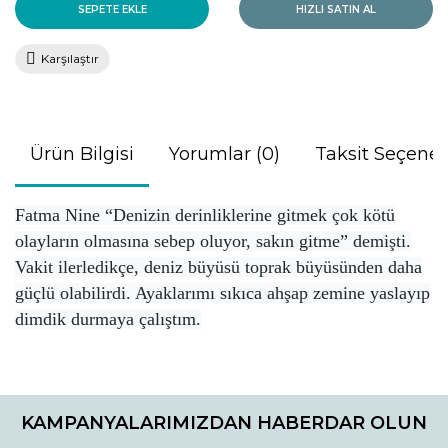
SEPETE EKLE
HIZLI SATIN AL
Karşılaştır
Ürün Bilgisi
Yorumlar (0)
Taksit Seçenek
Fatma Nine “Denizin derinliklerine gitmek çok kötü
olayların olmasına sebep oluyor, sakın gitme” demişti.
Vakit ilerledikçe, deniz büyüsü toprak büyüsünden daha
güçlü olabilirdi. Ayaklarımı sıkıca ahşap zemine yaslayıp
dimdik durmaya çalıştım.
Bu ürünün fiyat bilgisi, resim, ürün açıklamalarında ve diğer
konularda yetersiz gördüğünüz noktaları öneri formunu
Bu ürüne ilk yorumu siz yapın!
kullanarak tarafımıza iletebilirsiniz.
KAMPANYALARIMIZDAN HABERDAR OLUN
Görüş ve önerileriniz için teşekkür ederiz.