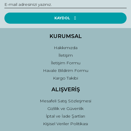
Yorum Yaz
Ürün resmi kalitesiz, bozuk veya görüntülenemiyor.
Ürün açıklamasında eksik bilgiler bulunuyor.
KAYDOL
Ürün bilgilerinde hatalar bulunuyor.
Ürün fiyatı diğer sitelerden daha pahalı.
KURUMSAL
Bu ürüne benzer farklı alternatifler olmalı.
Hakkımızda
İletişim
İletişim Formu
Havale Bildirim Formu
Kargo Takibi
Gönder
ALIŞVERİŞ
Mesafeli Satış Sözleşmesi
Gizlilik ve Güvenlik
İptal ve İade Şartları
Kişisel Veriler Politikası