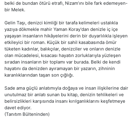
belki de bundan ötürü etrafı, Nizam’ını bile fark edemeyen-
bir Melek.
Gelin Taşı, denizci kimliği bir tarafa kelimeleri ustalıkla
yazıya dökmekle mahir Yaman Koray'dan denizle iç içe
yaşayan insanların hikâyelerini derin bir duyarlılıkla işleyen
etkileyici bir roman. Küçük bir sahil kasabasında ömür
tüketen kadınlar, balıkçılar, denizciler ve onların denizle
olan mücadelesi, kısacası hayatın zorluklarıyla yüzleşen
sıradan insanların bir toplamı var burada. Belki de kendi
hayatını da denizden ayıramayan bir yazarın, zihninin
karanlıklarından taşan son çığlığı.
Sade ama güçlü anlatımıyla doğaya ve insan ilişkilerine dair
unutulmaz bir anlatı sunan bu kitap, denizin tehlikeleri ve
belirsizlikleri karşısında insanı kırılganlıklarını keşfetmeye
davet ediyor.
(Tanıtım Bülteninden)
Bu ürünün fiyat bilgisi, resim, ürün açıklamalarında ve diğer