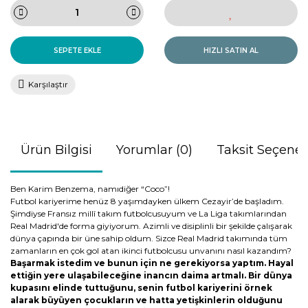
SEPETE EKLE
HIZLI SATIN AL
Karşılaştır
Ürün Bilgisi
Yorumlar (0)
Taksit Seçenek
Ben Karim Benzema, namıdiğer “Coco”!
Futbol kariyerime henüz 8 yaşımdayken ülkem Cezayir’de başladım.
Şimdiyse Fransız millî takım futbolcusuyum ve La Liga takımlarından
Real Madrid'de forma giyiyorum. Azimli ve disiplinli bir şekilde çalışarak
dünya çapında bir üne sahip oldum. Sizce Real Madrid takımında tüm
zamanların en çok gol atan ikinci futbolcusu unvanını nasıl kazandım?
Başarmak istedim ve bunun için ne gerekiyorsa yaptım. Hayal
ettiğin yere ulaşabileceğine inancın daima artmalı. Bir dünya
kupasını elinde tuttuğunu, senin futbol kariyerini örnek
alarak büyüyen çocukların ve hatta yetişkinlerin olduğunu