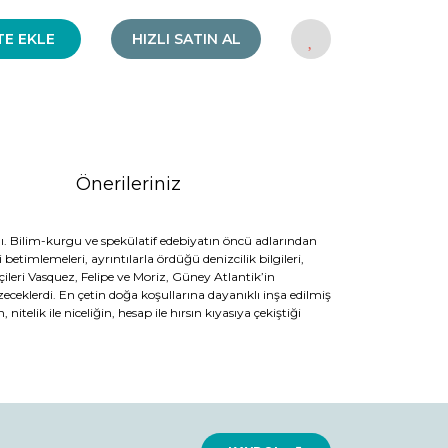
TE EKLE
HIZLI SATIN AL
Önerileriniz
. Bilim-kurgu ve spekülatif edebiyatın öncü adlarından
betimlemeleri, ayrıntılarla ördüğü denizcilik bilgileri,
leri Vasquez, Felipe ve Moriz, Güney Atlantik’in
eklerdi. En çetin doğa koşullarına dayanıklı inşa edilmiş
elik ile niceliğin, hesap ile hırsın kıyasıya çekiştiği
rak tarafımıza iletebilirsiniz.