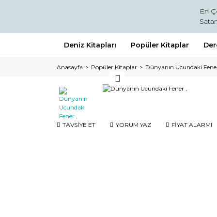
En Ç
Satan
Deniz Kitapları
Popüler Kitaplar
Der
Anasayfa
Popüler Kitaplar
Dünyanın Ucundaki Fener
TAVSİYE ET
YORUM YAZ
FİYAT ALARMI