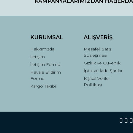
KAMPANYALARIMIZDAN HABERDA
Ürün resmi kalitesiz, bozuk veya görüntülenemiyo
Ürün açıklamasında eksik bilgiler bulunuyor.
Ürün bilgilerinde hatalar bulunuyor.
Ürün fiyatı diğer sitelerden daha pahalı.
Bu ürüne benzer farklı alternatifler olmalı.
KURUMSAL
ALIŞVERİŞ
Hakkımızda
Mesafeli Satış
Sözleşmesi
İletişim
Gizlilik ve Güvenlik
İletişim Formu
İptal ve İade Şartları
Havale Bildirim
Formu
Kişisel Veriler
Politikası
Kargo Takibi