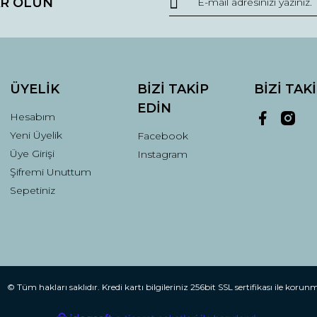
R OLUN
r.
Yorum Yaz
ÜYELİK
BİZİ TAKİP
BİZİ TAK
EDİN
Hesabım
Yeni Üyelik
Facebook
Üye Girişi
Instagram
Şifremi Unuttum
Gönder
Sepetiniz
© Tüm hakları saklıdır. Kredi kartı bilgileriniz 256bit SSL sertifikası ile korun