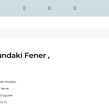
ndaki Fener ,
ler Kitaplar
s Verne
 Özgüner
00 TL