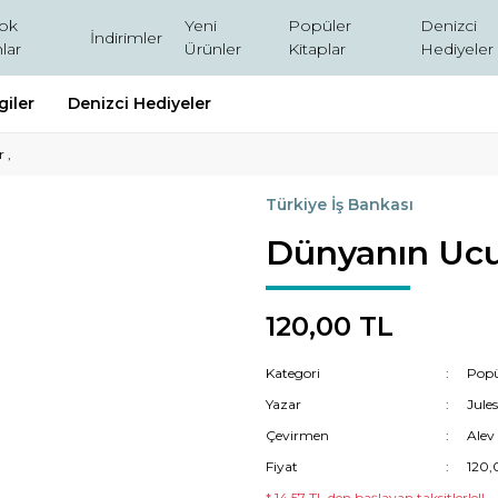
ok
Yeni
Popüler
Denizci
İndirimler
lar
Ürünler
Kitaplar
Hediyeler
giler
Denizci Hediyeler
 ,
Türkiye İş Bankası
Dünyanın Ucu
120,00 TL
Kategori
Popü
Yazar
Jule
Çevirmen
Alev
Fiyat
120,
* 14,57 TL den başlayan taksitlerle!!