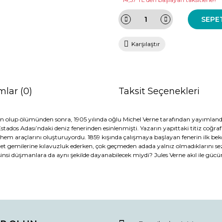
SEPE
Karşılaştır
mlar (0)
Taksit Seçenekleri
n olup ölümünden sonra, 1905 yılında oğlu Michel Verne tarafından yayımlandı
tados Adası’ndaki deniz fenerinden esinlenmişti. Yazarın yapıttaki titiz coğrafi 
m araçlarını oluşturuyordu. 1859 kışında çalışmaya başlayan fenerin ilk bekçi
t gemilerine kılavuzluk ederken, çok geçmeden adada yalnız olmadıklarını sezec
i düşmanlara da aynı şekilde dayanabilecek miydi? Jules Verne akıl ile gücün, nit
da ve diğer konularda yetersiz gördüğünüz noktaları öneri formunu kullana
Bu ürüne ilk yorumu siz yapın!