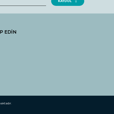
KAYDOL
İP EDİN
maktadır.