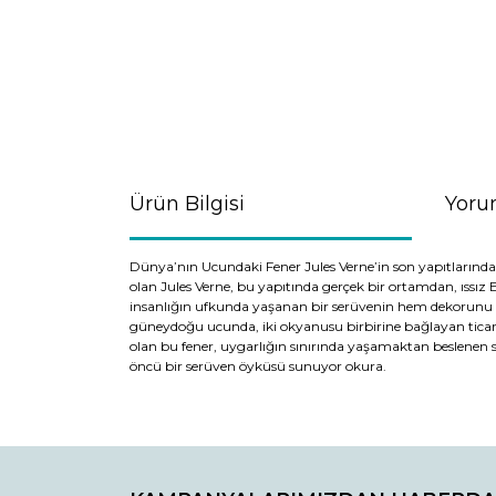
Ürün Bilgisi
Yoru
Dünya’nın Ucundaki Fener Jules Verne’in son yapıtlarında
olan Jules Verne, bu yapıtında gerçek bir ortamdan, ıssız Es
insanlığın ufkunda yaşanan bir serüvenin hem dekorunu he
güneydoğu ucunda, iki okyanusu birbirine bağlayan ticare
olan bu fener, uygarlığın sınırında yaşamaktan beslenen sins
öncü bir serüven öyküsü sunuyor okura.
Bu ürünün fiyat bilgisi, resim, ürün açıklamaların
Görüş ve önerileriniz için teşekkür ederiz.