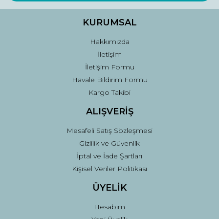
Ürün bilgilerinde hatalar bulunuyor.
Ürün fiyatı diğer sitelerden daha pahalı.
KURUMSAL
Bu ürüne benzer farklı alternatifler olmalı.
Hakkımızda
İletişim
İletişim Formu
Havale Bildirim Formu
Kargo Takibi
Gönder
ALIŞVERİŞ
Mesafeli Satış Sözleşmesi
Gizlilik ve Güvenlik
İptal ve İade Şartları
Kişisel Veriler Politikası
ÜYELİK
Hesabım