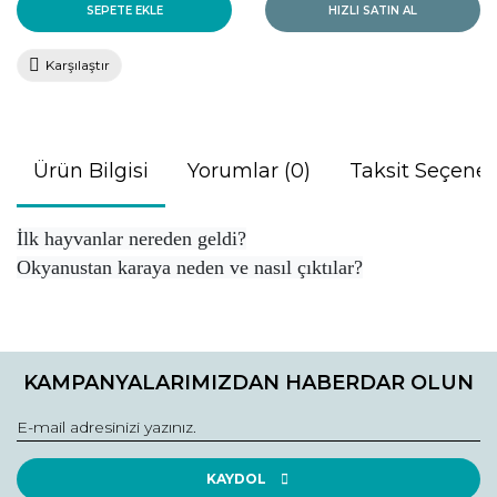
SEPETE EKLE
HIZLI SATIN AL
Karşılaştır
Ürün Bilgisi
Yorumlar (0)
Taksit Seçenek
İlk hayvanlar nereden geldi?
Okyanustan karaya neden ve nasıl çıktılar?
Bu ürünün fiyat bilgisi, resim, ürün açıklamalarında ve diğer
konularda yetersiz gördüğünüz noktaları öneri formunu
Bu ürüne ilk yorumu siz yapın!
kullanarak tarafımıza iletebilirsiniz.
KAMPANYALARIMIZDAN HABERDAR OLUN
Görüş ve önerileriniz için teşekkür ederiz.
Yorum Yaz
Ürün resmi kalitesiz, bozuk veya görüntülenemiyor.
Ürün açıklamasında eksik bilgiler bulunuyor.
KAYDOL