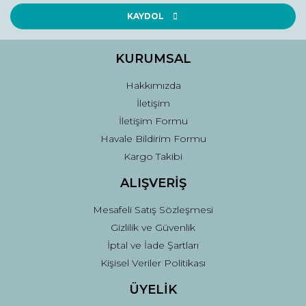
Ürün açıklamasında eksik bilgiler bulunuyor.
KAYDOL
Ürün bilgilerinde hatalar bulunuyor.
Ürün fiyatı diğer sitelerden daha pahalı.
KURUMSAL
Bu ürüne benzer farklı alternatifler olmalı.
Hakkımızda
İletişim
İletişim Formu
Havale Bildirim Formu
Kargo Takibi
Gönder
ALIŞVERİŞ
Mesafeli Satış Sözleşmesi
Gizlilik ve Güvenlik
İptal ve İade Şartları
Kişisel Veriler Politikası
ÜYELİK