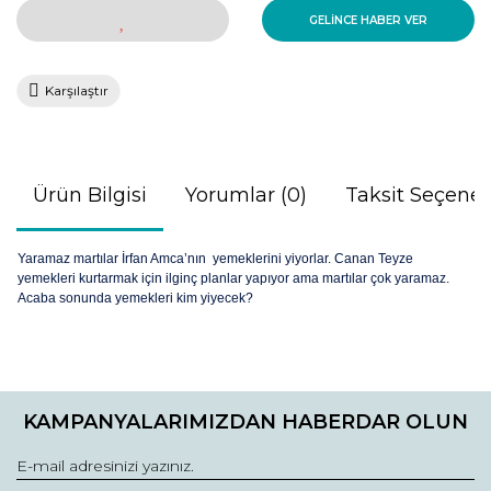
GELİNCE HABER VER
Karşılaştır
Ürün Bilgisi
Yorumlar (0)
Taksit Seçenek
Yaramaz martılar İrfan Amca’nın yemeklerini yiyorlar. Canan Teyze
yemekleri kurtarmak için ilginç planlar yapıyor ama martılar çok yaramaz.
Acaba sonunda yemekleri kim yiyecek?
Bu ürünün fiyat bilgisi, resim, ürün açıklamalarında ve diğer
konularda yetersiz gördüğünüz noktaları öneri formunu
Bu ürüne ilk yorumu siz yapın!
kullanarak tarafımıza iletebilirsiniz.
KAMPANYALARIMIZDAN HABERDAR OLUN
Görüş ve önerileriniz için teşekkür ederiz.
Yorum Yaz
Ürün resmi kalitesiz, bozuk veya görüntülenemiyor.