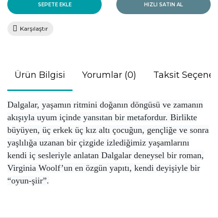
SEPETE EKLE
HIZLI SATIN AL
Karşılaştır
Ürün Bilgisi
Yorumlar (0)
Taksit Seçenek
Dalgalar, yaşamın ritmini doğanın döngüsü ve zamanın
akışıyla uyum içinde yansıtan bir metafordur. Birlikte
büyüyen, üç erkek üç kız altı çocuğun, gençliğe ve sonra
yaşlılığa uzanan bir çizgide izlediğimiz yaşamlarını
kendi iç sesleriyle anlatan Dalgalar deneysel bir roman,
Virginia Woolf’un en özgün yapıtı, kendi deyişiyle bir
“oyun-şiir”.
Bu ürünün fiyat bilgisi, resim, ürün açıklamalarında ve diğer
konularda yetersiz gördüğünüz noktaları öneri formunu