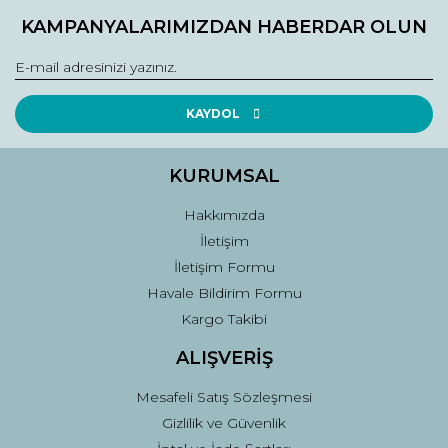
Bu ürüne ilk yorumu siz yapın!
kullanarak tarafımıza iletebilirsiniz.
KAMPANYALARIMIZDAN HABERDAR OLUN
Görüş ve önerileriniz için teşekkür ederiz.
Yorum Yaz
Ürün resmi kalitesiz, bozuk veya görüntülenemiyor.
Ürün açıklamasında eksik bilgiler bulunuyor.
KAYDOL
Ürün bilgilerinde hatalar bulunuyor.
Ürün fiyatı diğer sitelerden daha pahalı.
KURUMSAL
Bu ürüne benzer farklı alternatifler olmalı.
Hakkımızda
İletişim
İletişim Formu
Havale Bildirim Formu
Kargo Takibi
Gönder
ALIŞVERİŞ
Mesafeli Satış Sözleşmesi
Gizlilik ve Güvenlik