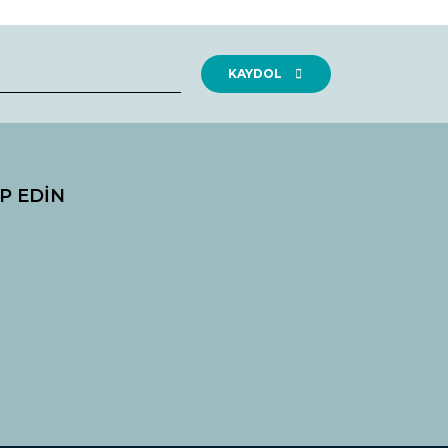
rak tarafımıza iletebilirsiniz.
KAYDOL
İP EDİN