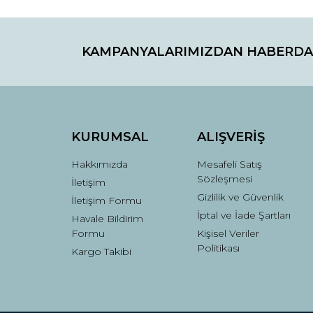
Bu ürünün fiyat bilgisi, resim, ürün açıklamaların
Görüş ve önerileriniz için teşekkür ederiz.
KAMPANYALARIMIZDAN HABERDA
Ürün resmi kalitesiz, bozuk veya görüntülenemiyo
Ürün açıklamasında eksik bilgiler bulunuyor.
Ürün bilgilerinde hatalar bulunuyor.
Ürün fiyatı diğer sitelerden daha pahalı.
Bu ürüne benzer farklı alternatifler olmalı.
KURUMSAL
ALIŞVERİŞ
Hakkımızda
Mesafeli Satış
Sözleşmesi
İletişim
Gizlilik ve Güvenlik
İletişim Formu
İptal ve İade Şartları
Havale Bildirim
Formu
Kişisel Veriler
Politikası
Kargo Takibi