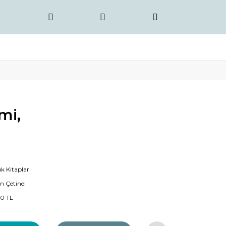
mi,
k Kitapları
n Çetinel
00 TL