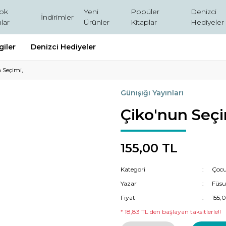
ok
Yeni
Popüler
Denizci
İndirimler
lar
Ürünler
Kitaplar
Hediyeler
giler
Denizci Hediyeler
 Seçimi,
Günışığı Yayınları
Çiko'nun Seçi
155,00 TL
Kategori
Çocu
Yazar
Füsu
Fiyat
155,
* 18,83 TL den başlayan taksitlerle!!