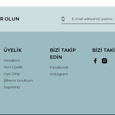
da ve diğer konularda yetersiz gördüğünüz noktaları öneri formunu kullana
Bu ürüne ilk yorumu siz yapın!
R OLUN
r.
Yorum Yaz
ÜYELİK
BİZİ TAKİP
BİZİ TAK
EDİN
Hesabım
Yeni Üyelik
Facebook
Üye Girişi
Instagram
Şifremi Unuttum
Gönder
Sepetiniz