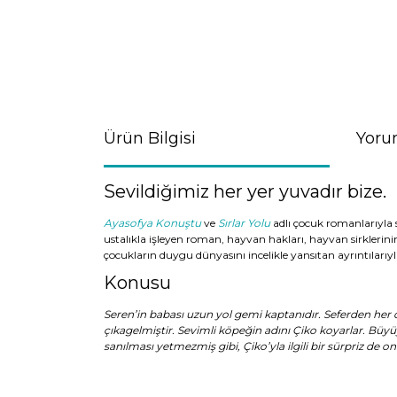
Ürün Bilgisi
Yoru
Sevildiğimiz her yer yuvadır bize.
Ayasofya Konuştu
ve
Sırlar Yolu
adlı çocuk romanlarıyla 
ustalıkla işleyen roman, hayvan hakları, hayvan sirkleri
çocukların duygu dünyasını incelikle yansıtan ayrıntılarıy
Konusu
Seren’in babası uzun yol gemi kaptanıdır. Seferden her 
çıkagelmiştir. Sevimli köpeğin adını Çiko koyarlar. Büy
sanılması yetmezmiş gibi, Çiko’yla ilgili bir sürpriz de 