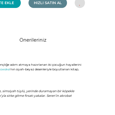
TE EKLE
HIZLI SATIN AL
Önerileriniz
kgençliğe adım atmaya hazırlanan iki çocuğun hayallerini
zowska
‘nın siyah-beyaz desenleriyle boyutlanan kitap,
an, simsiyah tüylü, yerinde duramayan bir köpekle
a sirke gitme fırsatı yakalar. Seren’in akrobat