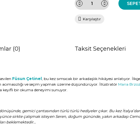
SEPE
Karşılaştır
mlar (0)
Taksit Seçenekleri
sevilen
Füsun Çetinel
, bu kez sımsıcak bir arkadaşlık hikâyesi anlatıyor. İl
nin acımasızlığı ve seçim yapmak üzerine düşündürüyor. İllüstratör
Maria Brzo
la keyifli bir okuma deneyimi sunuyor.
dönüşünde, gemici çantasından türlü türlü hediyeler çıkar. Bu kez İtalya’d
üyünce sirkte çalışmak isteyen Seren, doğum gününde, yakın arkadaşı Cemo’yl
onları beklemektedir…