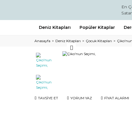
En Ç
Satan
Deniz Kitapları
Popüler Kitaplar
Der
Anasayfa
Deniz Kitapları
Çocuk Kitapları
Çiko'nun
TAVSİYE ET
YORUM YAZ
FİYAT ALARMI