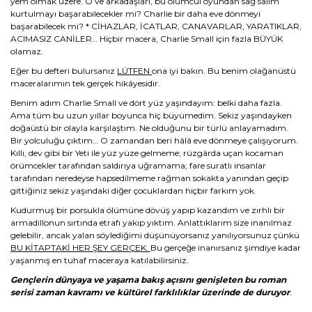
yem olmak üzere. O ve arkadaşları, bu ölümcül oyundan sağ salim
kurtulmayı başarabilecekler mi? Charlie bir daha eve dönmeyi
başarabilecek mi? * CİHAZLAR, İCATLAR, CANAVARLAR, YARATIKLAR,
ACIMASIZ CANİLER… Hiçbir macera, Charlie Small için fazla BÜYÜK
olamaz.
Eğer bu defteri bulursanız
LÜTFEN
ona iyi bakın. Bu benim olağanüstü
maceralarımın tek gerçek hikâyesidir.
Benim adım Charlie Small ve dört yüz yaşındayım: belki daha fazla.
Ama tüm bu uzun yıllar boyunca hiç büyümedim. Sekiz yaşındayken
doğaüstü bir olayla karşılaştım. Ne olduğunu bir türlü anlayamadım.
Bir yolculuğu çıktım… O zamandan beri hâlâ eve dönmeye çalışıyorum.
Kıllı, dev gibi bir Yeti ile yüz yüze gelmeme; rüzgârda uçan kocaman
örümcekler tarafından saldırıya uğramama; fare suratlı insanlar
tarafından neredeyse hapsedilmeme rağman sokakta yanından geçip
gittiğiniz sekiz yaşındaki diğer çocuklardan hiçbir farkım yok.
Kudurmuş bir porsukla ölümüne dövüş yapıp kazandım ve zırhlı bir
armadillonun sırtında etrafı yakıp yıktım. Anlattıklarım size inanılmaz
gelebilir, ancak yalan söylediğimi düşünüyorsanız yanılıyorsunuz çünkü
BU KİTAPTAKİ HER ŞEY GERÇEK.
Bu gerçeğe inanırsanız şimdiye kadar
yaşanmış en tuhaf maceraya katılabilirsiniz.
Gençlerin dünyaya ve yaşama bakış açısını genişleten bu roman
serisi zaman kavramı ve kültürel farklılıklar üzerinde de duruyor
.