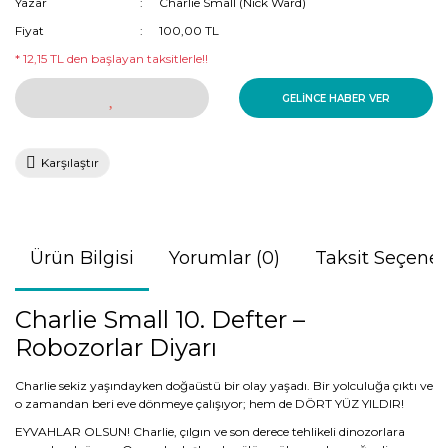
Yazar
Charlie Small (Nick Ward)
Fiyat
100,00 TL
* 12,15 TL den başlayan taksitlerle!!
GELİNCE HABER VER
Karşılaştır
Ürün Bilgisi
Yorumlar (0)
Taksit Seçenek
Charlie Small 10. Defter –
Robozorlar Diyarı
Charlie sekiz yaşındayken doğaüstü bir olay yaşadı. Bir yolculuğa çıktı ve
o zamandan beri eve dönmeye çalışıyor; hem de DÖRT YÜZ YILDIR!
EYVAHLAR OLSUN! Charlie, çılgın ve son derece tehlikeli dinozorlara