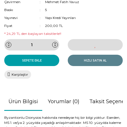
Çevirmen
Mehmet Fatih Yavuz
Baskı
5
Yayınevi
Yapı Kredi Yayınları
Fiyat
200,00 TL
* 24,29 TL den başlayan taksitlerle!!
SEPETE EKLE
HIZLI SATIN AL
Karşılaştır
Ürün Bilgisi
Yorumlar (0)
Taksit Seçenek
Byzantionlu Dionysios hakkında neredeyse hiç bir bilgi yoktur. Eserden,
MS 1. ve/ya 2. yüzyılda yaşadığı anlaşılmaktadır. MS 10. yüzyılda kaleme