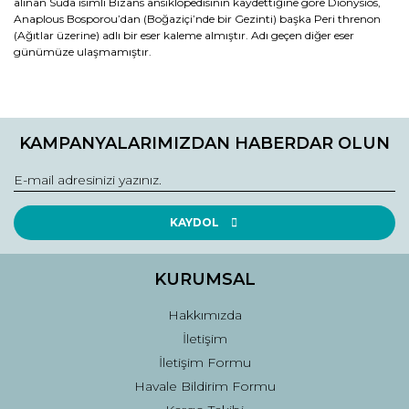
alınan Suda isimli Bizans ansiklopedisinin kaydettiğine göre Dionysios,
Anaplous Bosporou’dan (Boğaziçi’nde bir Gezinti) başka Peri threnon
(Ağıtlar üzerine) adlı bir eser kaleme almıştır. Adı geçen diğer eser
günümüze ulaşmamıştır.
Bu ürünün fiyat bilgisi, resim, ürün açıklamalarında ve diğer
konularda yetersiz gördüğünüz noktaları öneri formunu
Bu ürüne ilk yorumu siz yapın!
kullanarak tarafımıza iletebilirsiniz.
KAMPANYALARIMIZDAN HABERDAR OLUN
Görüş ve önerileriniz için teşekkür ederiz.
Yorum Yaz
Ürün resmi kalitesiz, bozuk veya görüntülenemiyor.
Ürün açıklamasında eksik bilgiler bulunuyor.
KAYDOL
Ürün bilgilerinde hatalar bulunuyor.
Ürün fiyatı diğer sitelerden daha pahalı.
KURUMSAL
Bu ürüne benzer farklı alternatifler olmalı.
Hakkımızda
İletişim
İletişim Formu
Havale Bildirim Formu