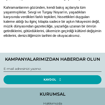
Kahramanlarının gözünden, kendi bakış açılarıyla tüm 
yaşanmışlıklar. Sevgi ve Turgay Noyan'ın, yaşadıkları 
karşısında verdikleri farklı tepkileri, hissettikleri duyguları 
kaleme aldığı bu ilginç kitapta sadece bir aşkın hikayesini değil, 
müzik dünyasından gazeteciliğe, yazarlığa uzanan bir ömrün 
getirdiklerini, götürdüklerini, ülkemizin geçirdiği kültürel değişimin 
etkilerini, denizciliğimizin tarihini de okuyacaksınız.
Bu ürünün fiyat bilgisi, resim, ürün açıklamalarında ve diğer
konularda yetersiz gördüğünüz noktaları öneri formunu
Bu ürüne ilk yorumu siz yapın!
kullanarak tarafımıza iletebilirsiniz.
KAMPANYALARIMIZDAN HABERDAR OLUN
Görüş ve önerileriniz için teşekkür ederiz.
Yorum Yaz
Ürün resmi kalitesiz, bozuk veya görüntülenemiyor.
Ürün açıklamasında eksik bilgiler bulunuyor.
KAYDOL
Ürün bilgilerinde hatalar bulunuyor.
Ürün fiyatı diğer sitelerden daha pahalı.
KURUMSAL
Bu ürüne benzer farklı alternatifler olmalı.
Hakkımızda