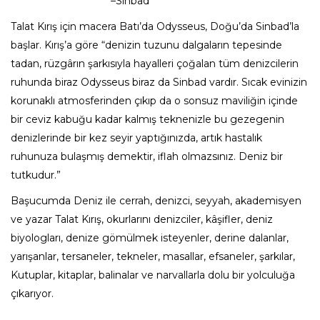
–Sinbad
Talat Kırış için macera Batı’da Odysseus, Doğu’da Sinbad’la
başlar. Kırış’a göre “denizin tuzunu dalgaların tepesinde
tadan, rüzgârın şarkısıyla hayalleri çoğalan tüm denizcilerin
ruhunda biraz Odysseus biraz da Sinbad vardır. Sıcak evinizin
korunaklı atmosferinden çıkıp da o sonsuz maviliğin içinde
bir ceviz kabuğu kadar kalmış teknenizle bu gezegenin
denizlerinde bir kez seyir yaptığınızda, artık hastalık
ruhunuza bulaşmış demektir, iflah olmazsınız. Deniz bir
tutkudur.”
Başucumda Deniz ile cerrah, denizci, seyyah, akademisyen
ve yazar Talat Kırış, okurlarını denizciler, kâşifler, deniz
biyologları, denize gömülmek isteyenler, derine dalanlar,
yarışanlar, tersaneler, tekneler, masallar, efsaneler, şarkılar,
Kutuplar, kitaplar, balinalar ve narvallarla dolu bir yolculuğa
çıkarıyor.