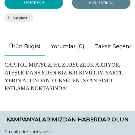
SEPETE EKLE
HIZLI SATIN AL
Karşılaştır
Ürün Bilgisi
Yorumlar (0)
Taksit Seçenek
CAPITOL MUTSUZ, HUZURSUZLUK ARTIYOR,
ATEŞLE DANS EDEN KIZ BİR KIVILCIM YAKTI,
YERİN ALTINDAN YÜKSELEN İSYAN ŞİMDİ
PATLAMA NOKTASINDA!
Bu ürünün fiyat bilgisi, resim, ürün açıklamalarında ve diğer
konularda yetersiz gördüğünüz noktaları öneri formunu
Bu ürüne ilk yorumu siz yapın!
kullanarak tarafımıza iletebilirsiniz.
KAMPANYALARIMIZDAN HABERDAR OLUN
Görüş ve önerileriniz için teşekkür ederiz.
Yorum Yaz