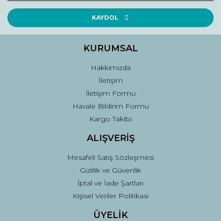
Ürün resmi kalitesiz, bozuk veya görüntülenemiyor.
Ürün açıklamasında eksik bilgiler bulunuyor.
KAYDOL
Ürün bilgilerinde hatalar bulunuyor.
Ürün fiyatı diğer sitelerden daha pahalı.
KURUMSAL
Bu ürüne benzer farklı alternatifler olmalı.
Hakkımızda
İletişim
İletişim Formu
Havale Bildirim Formu
Kargo Takibi
Gönder
ALIŞVERİŞ
Mesafeli Satış Sözleşmesi
Gizlilik ve Güvenlik
İptal ve İade Şartları
Kişisel Veriler Politikası
ÜYELİK