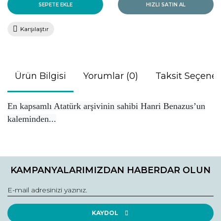
SEPETE EKLE
HIZLI SATIN AL
Karşılaştır
Ürün Bilgisi
Yorumlar (0)
Taksit Seçenek
En kapsamlı Atatürk arşivinin sahibi Hanri Benazus’un
kaleminden...
Bu ürünün fiyat bilgisi, resim, ürün açıklamalarında ve diğer
konularda yetersiz gördüğünüz noktaları öneri formunu
Bu ürüne ilk yorumu siz yapın!
kullanarak tarafımıza iletebilirsiniz.
KAMPANYALARIMIZDAN HABERDAR OLUN
Görüş ve önerileriniz için teşekkür ederiz.
Yorum Yaz
Ürün resmi kalitesiz, bozuk veya görüntülenemiyor.
Ürün açıklamasında eksik bilgiler bulunuyor.
KAYDOL