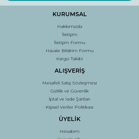
Ürün bilgilerinde hatalar bulunuyor.
Ürün fiyatı diğer sitelerden daha pahalı.
KURUMSAL
Bu ürüne benzer farklı alternatifler olmalı.
Hakkımızda
İletişim
İletişim Formu
Havale Bildirim Formu
Kargo Takibi
Gönder
ALIŞVERİŞ
Mesafeli Satış Sözleşmesi
Gizlilik ve Güvenlik
İptal ve İade Şartları
Kişisel Veriler Politikası
ÜYELİK
Hesabım