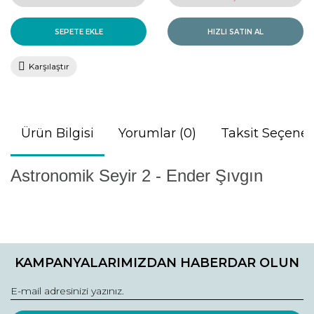
SEPETE EKLE
HIZLI SATIN AL
Karşılaştır
Ürün Bilgisi
Yorumlar (0)
Taksit Seçenek
Astronomik Seyir 2 - Ender Şıvgın
Bu ürünün fiyat bilgisi, resim, ürün açıklamalarında ve diğer
konularda yetersiz gördüğünüz noktaları öneri formunu
Bu ürüne ilk yorumu siz yapın!
kullanarak tarafımıza iletebilirsiniz.
KAMPANYALARIMIZDAN HABERDAR OLUN
Görüş ve önerileriniz için teşekkür ederiz.
Yorum Yaz
Ürün resmi kalitesiz, bozuk veya görüntülenemiyor.