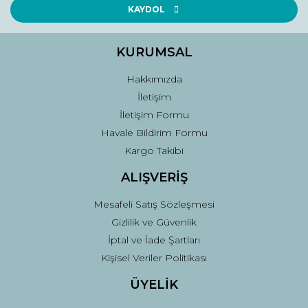
Ürün açıklamasında eksik bilgiler bulunuyor.
KAYDOL
Ürün bilgilerinde hatalar bulunuyor.
Ürün fiyatı diğer sitelerden daha pahalı.
KURUMSAL
Bu ürüne benzer farklı alternatifler olmalı.
Hakkımızda
İletişim
İletişim Formu
Havale Bildirim Formu
Kargo Takibi
Gönder
ALIŞVERİŞ
Mesafeli Satış Sözleşmesi
Gizlilik ve Güvenlik
İptal ve İade Şartları
Kişisel Veriler Politikası
ÜYELİK