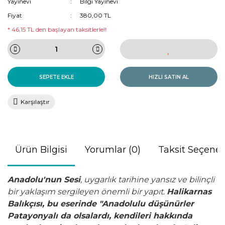
Yayınevi
Bilgi Yayınevi
Fiyat
380,00 TL
* 46,15 TL den başlayan taksitlerle!!
SEPETE EKLE
HIZLI SATIN AL
Karşılaştır
Ürün Bilgisi
Yorumlar (0)
Taksit Seçenek
Anadolu'nun Sesi
, uygarlık tarihine yansız ve bilinçli
bir yaklaşım sergileyen önemli bir yapıt.
Halikarnas
Balıkçısı
, bu eserinde "Anadolulu düşünürler
Patayonyalı da olsalardı, kendileri hakkında