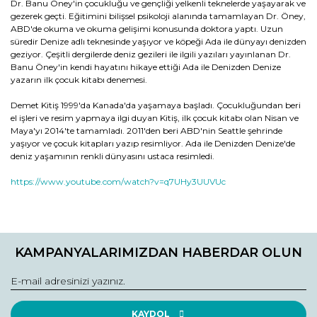
Dr. Banu Öney'in çocukluğu ve gençliği yelkenli teknelerde yaşayarak ve
gezerek geçti. Eğitimini bilişsel psikoloji alanında tamamlayan Dr. Öney,
ABD'de okuma ve okuma gelişimi konusunda doktora yaptı. Uzun
süredir Denize adlı teknesinde yaşıyor ve köpeği Ada ile dünyayı denizden
geziyor. Çeşitli dergilerde deniz gezileri ile ilgili yazıları yayınlanan Dr.
Banu Öney'in kendi hayatını hikaye ettiği Ada ile Denizden Denize
yazarın ilk çocuk kitabı denemesi.
Demet Kitiş 1999'da Kanada'da yaşamaya başladı. Çocukluğundan beri
el işleri ve resim yapmaya ilgi duyan Kitiş, ilk çocuk kitabı olan Nisan ve
Maya'yı 2014'te tamamladı. 2011'den beri ABD'nin Seattle şehrinde
yaşıyor ve çocuk kitapları yazıp resimliyor. Ada ile Denizden Denize'de
deniz yaşamının renkli dünyasını ustaca resimledi.
https://www.youtube.com/watch?v=q7UHy3UUVUc
Bu ürünün fiyat bilgisi, resim, ürün açıklamalarında ve diğer
konularda yetersiz gördüğünüz noktaları öneri formunu
Bu ürüne ilk yorumu siz yapın!
kullanarak tarafımıza iletebilirsiniz.
KAMPANYALARIMIZDAN HABERDAR OLUN
Görüş ve önerileriniz için teşekkür ederiz.
Yorum Yaz
Ürün resmi kalitesiz, bozuk veya görüntülenemiyor.
Ürün açıklamasında eksik bilgiler bulunuyor.
KAYDOL