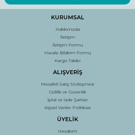
Ürün bilgilerinde hatalar bulunuyor.
Ürün fiyatı diğer sitelerden daha pahalı.
KURUMSAL
Bu ürüne benzer farklı alternatifler olmalı.
Hakkımızda
İletişim
İletişim Formu
Havale Bildirim Formu
Kargo Takibi
Gönder
ALIŞVERİŞ
Mesafeli Satış Sözleşmesi
Gizlilik ve Güvenlik
İptal ve İade Şartları
Kişisel Veriler Politikası
ÜYELİK
Hesabım