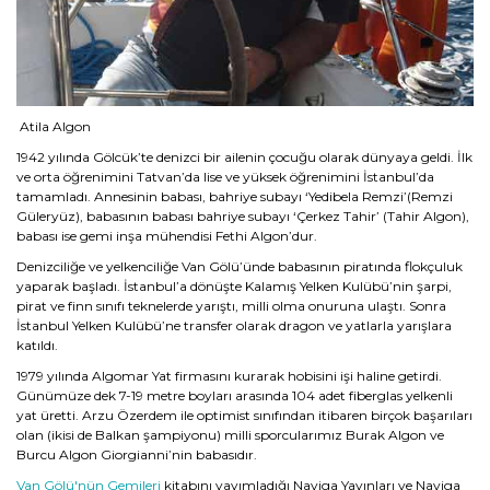
Atila Algon
1942 yılında Gölcük’te denizci bir ailenin çocuğu olarak dünyaya geldi. İlk
ve orta öğrenimini Tatvan’da lise ve yüksek öğrenimini İstanbul’da
tamamladı. Annesinin babası, bahriye subayı ‘Yedibela Remzi’(Remzi
Güleryüz), babasının babası bahriye subayı ‘Çerkez Tahir’ (Tahir Algon),
babası ise gemi inşa mühendisi Fethi Algon’dur.
Denizciliğe ve yelkenciliğe Van Gölü’ünde babasının piratında flokçuluk
yaparak başladı. İstanbul’a dönüşte Kalamış Yelken Kulübü’nin şarpi,
pirat ve finn sınıfı teknelerde yarıştı, milli olma onuruna ulaştı. Sonra
İstanbul Yelken Kulübü’ne transfer olarak dragon ve yatlarla yarışlara
katıldı.
1979 yılında Algomar Yat firmasını kurarak hobisini işi haline getirdi.
Günümüze dek 7-19 metre boyları arasında 104 adet fiberglas yelkenli
yat üretti. Arzu Özerdem ile optimist sınıfından itibaren birçok başarıları
olan (ikisi de Balkan şampiyonu) milli sporcularımız Burak Algon ve
Burcu Algon Giorgianni’nin babasıdır.
Van Gölü'nün Gemileri
kitabını yayımladığı Naviga Yayınları ve Naviga